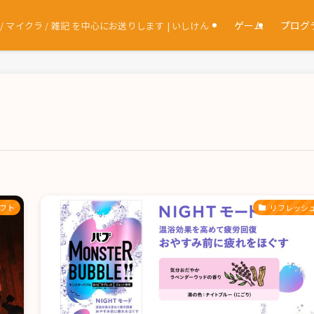
ゲーム
プログ
マイクラ / 雑記 を中心にお送りします | いしけん
フト
リフレッシ