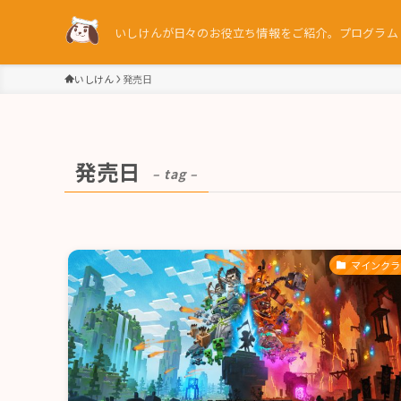
いしけんが日々のお役立ち情報をご紹介。プログラム / 
いしけん
発売日
発売日
– tag –
マインクラ