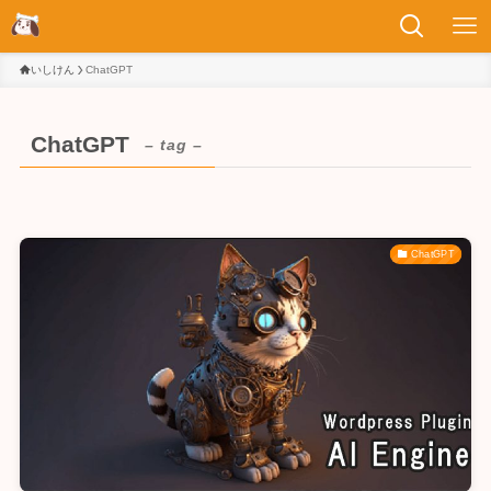
いしけん
ChatGPT
ChatGPT
– tag –
ChatGPT