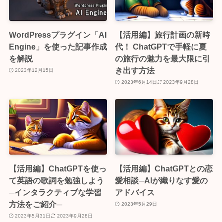
WordPressプラグイン「AI
【活用編】旅行計画の新時
Engine」を使った記事作成
代！ ChatGPTで手軽に夏
を解説
の旅行の魅力を最大限に引
き出す方法
2023年12月15日
2023年6月14日
2023年9月28日
【活用編】ChatGPTを使っ
【活用編】ChatGPTとの恋
て英語の歌詞を勉強しよう
愛相談─AIが織りなす愛の
─インタラクティブな学習
アドバイス
方法をご紹介─
2023年5月29日
2023年5月31日
2023年9月28日